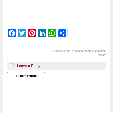
Facebook
Twitter
Pinterest
LinkedIn
WhatsApp
Compartir
Tagged with:
albahaca
,
pastas
,
spaguetti
,
tomate
Leave a Reply
Su comentario